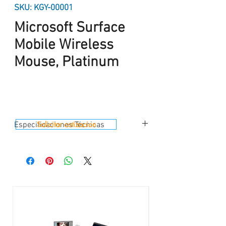
SKU: KGY-00001
Microsoft Surface
Mobile Wireless
Mouse, Platinum
Solicitar cotizacion
Especificaciones Técnicas
Interfaz:
Bluetooth 4.01 / 4.1 / 4.2
Frecuencia inalámbrica:
Rango de
frecuencia de 4.2GHz
Alcance inalámbrico:
33 '(10.06 m) al aire
libre, hasta 16' (4.88 m) en el entorno de
oficina típico
Botones:
4 botones: Izquierda, derecha, rueda
y potencia (botón de desconexión por