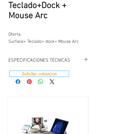
Teclado+Dock +
Mouse Arc
Oferta
Surface+ Teclado+ dock+ Mouse Arc
ESPECIFICACIONES TÉCNICAS
Microprocesador
: 3.0 GHz Intel Core i7-
Solicitar cotizacion
1185G7 Quad-Core (11th
Maximum Boost Speed:
4.8 GHz
Memoria:
RAM 16GB LPDDR4X
Almacenamiento
: Extraíble 512GB
Color Surface
: Negro
Accesorios:
Teclado Negro + Dock + Mouse
Arc
Sistema Operativo:
windows 11 Home 64bits
Español / Ingles