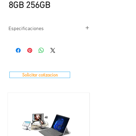
8GB 256GB
Especificaciones
Microsoft Surface pro 8 Business i5 8gb
256gb 4G LTE
Microprocesador : Intel Core i5-11th Quad-
Core (11th
Maximum Boost Speed: 4.4 GHz
Memoria: RAM 8GB LPDDR4X
Solicitar cotizacion
Almacenamiento: unidad de estado sólido
(SSD) extraíble 256GB,
Color Surface: Plateado
Accesorios: Teclado Negro español + funda
de cuero
Sistema Operativo: windows 10 Pro 64bits
Español / Ingles
Pantalla: pantalla PixelSense™ Flow de
13"Resolución: 2880 × 1920 (267
ppp)Frecuencia de actualización de 120 Hz