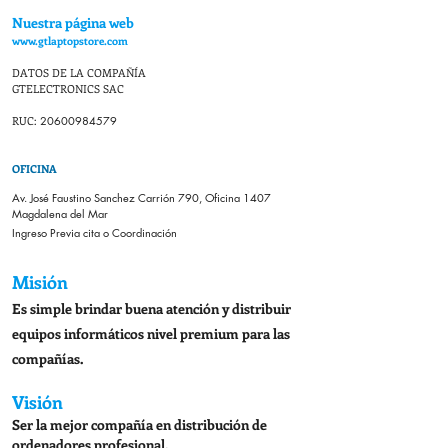
Nuestra
página
web
www.gtlaptopstore.com
DATOS DE LA COMPAÑÍA
GTELECTRONICS SAC
RUC:
20600984579
OFICINA
Av. José Faustino Sanchez Carrión 790, Oficina 1407
Magdalena del Mar
Ingreso Previa cita o
Coordinación
Misión
Es simple brindar buena atención y distribuir
equipos informáticos nivel premium para las
compañías.
Visión
Ser la mejor compañía en distribución de
ordenadores profesional.