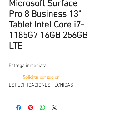
Microsoft Surface
Pro 8 Business 13"
Tablet Intel Core i7-
1185G7 16GB 256GB
LTE
Entrega inmediata
Solicitar cotizacion
ESPECIFICACIONES TÉCNICAS
Microsoft Surface pro 8 Business i7 16gb
256gb 4G LTE
Microprocesador
: 3.0 GHz Intel Core i7-
1185G7 Quad-Core (11th
Maximum Boost Speed:
4.8 GHz
Memoria:
RAM 16GB LPDDR4X
Almacenamiento
: unidad de estado sólido