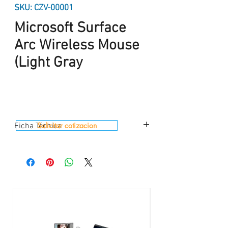
SKU: CZV-00001
Microsoft Surface
Arc Wireless Mouse
(Light Gray
Solicitar cotizacion
Ficha Técnica
Interfaz
: Bluetooth® 4.0 / 4.1
Frecuencia inalámbrica
: 2,4 GHz
Botones
: 2 botones, clic derecho e izquierdo
Diseño
: Cola flexible
Color
: Platinum
Desplazamiento
: Plano de desplazamiento
completo, desplazamiento horizontal y
vertical