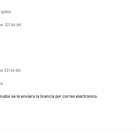
argable
e 32/64-bit
e
e 32/64-bit
ows
os se le enviara la licencia por correo electronico.