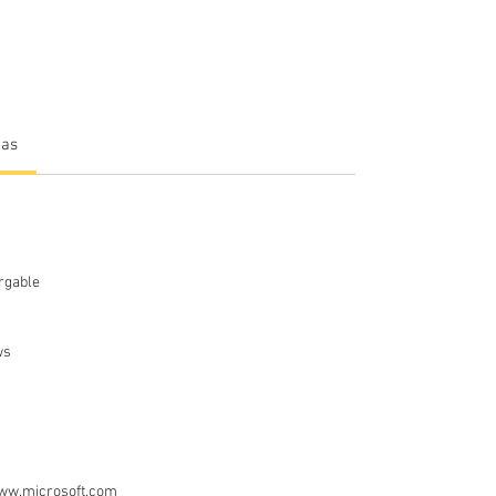
mas
rgable
ows
e
www.microsoft.com