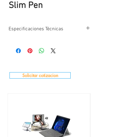
Slim Pen
Especificaciones Técnicas
Lapicero+ cargador
Niveles de presión: 4096
Numero de botones: 2
Cabeza de borrador: sí
Bluetooth: 5.0
Conector de carga: Magnético
Solicitar cotizacion
batería Iones de litio
Duración de la batería: 15 horas
Materiales: plástico
Peso: 13 g
Garantía de 6 Meses