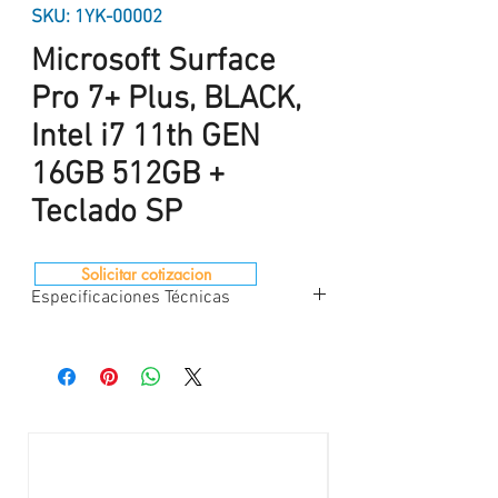
SKU: 1YK-00002
Microsoft Surface
Pro 7+ Plus, BLACK,
Intel i7 11th GEN
16GB 512GB +
Teclado SP
Solicitar cotizacion
Especificaciones Técnicas
Microprocesador
: i7-1165G7 Turbo 4.7 GHZ
Memoria :
RAM 16GB LPDDR4X
Disco duro:
512GB SSD
Color Surface
: Black
Accesorios:
Teclado Color Negro en Español
Sistema Operativo:
windows 10 Profesional
64bits Español / Ingles