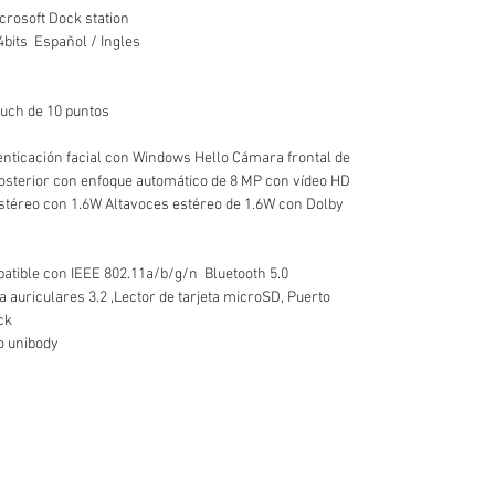
crosoft Dock station
bits Español / Ingles
touch de 10 puntos
enticación facial con Windows Hello Cámara frontal de
sterior con enfoque automático de 8 MP con vídeo HD
stéreo con 1.6W Altavoces estéreo de 1.6W con Dolby
atible con IEEE 802.11a/b/g/n Bluetooth 5.0
ra auriculares 3.2 ,Lector de tarjeta microSD, Puerto
ck
io unibody