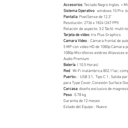
Accesorios
: Teclado Negro Ingles + Mi
Sistema Operativo
: windows 10 Pro 64
Pantalla
: PixelSense de 12,3"
Resolución: 2736 x 1824 (267 PPI)
Relación de aspecto: 3:2 Táctil: multi-
Tarjeta de vídeo
: Iris Plus Graphics
Camara Video
: Cámara frontal de aut
5 MP con vídeo HD de 1080p Cámara po
1080p Micrófonos estéreo Altavoces e
Audio Premium
Batería
( 10.5 Horas)
Red
Wi-Fi inalámbrica 802.11ac; comp
Puerto
s : USB 3.1, Tipo C 1 , Salida pa
para Type Cover, Conexión Surface Do
Carcasa
: diseño exclusivo de magnes
Peso
: 0.78 kg
Garantia de 12 meses
Estado del Equipo : Nuevo