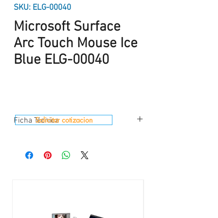
SKU: ELG-00040
Microsoft Surface
Arc Touch Mouse Ice
Blue ELG-00040
Solicitar cotizacion
Ficha Técnica
Marca
: Microsoft
Producto
: Mouse Microsoft Surface Touch
Arc
Modelo
: Arc Touch Ultima Version
Interfaz Conexion :
Bluetooth 4.0 / 4.1
Frecuencia inalámbrica
: 2.4 GHz frequency
range
Botones
: 2 botones,clic derecho e izquierdo