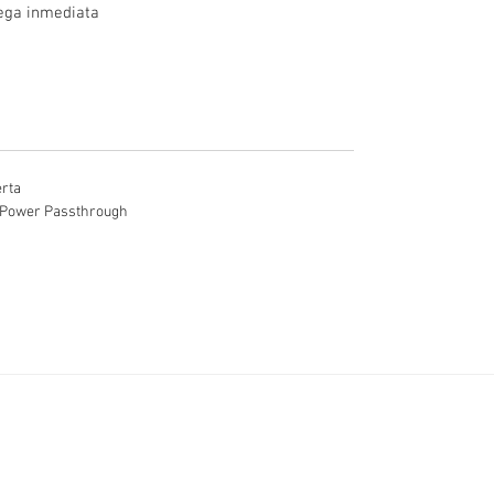
rega inmediata
erta
h Power Passthrough