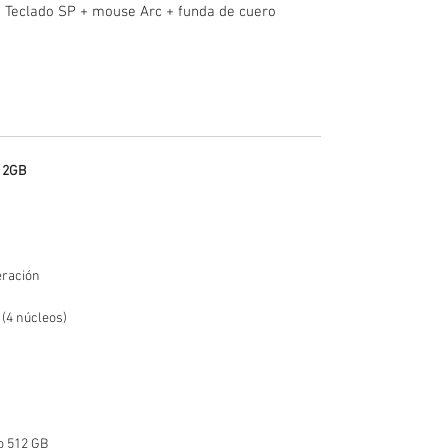
+ Teclado SP + mouse Arc + funda de cuero
512GB
eración
(4 núcleos)
do 512 GB