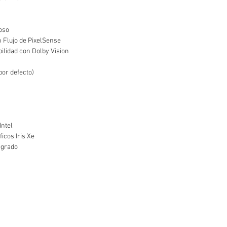
roso
n Flujo de PixelSense
bilidad con Dolby Vision
por defecto)
Intel
icos Iris Xe
egrado