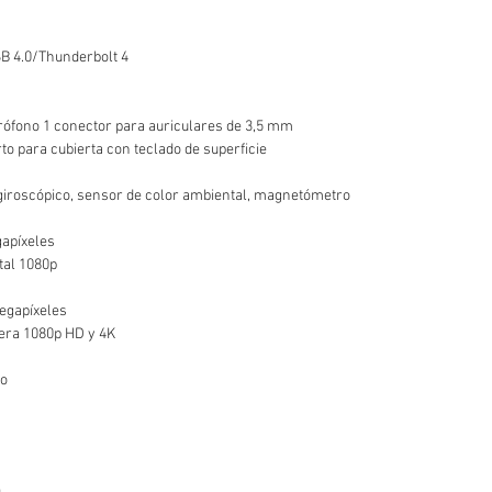
SB 4.0/Thunderbolt 4
ófono 1 conector para auriculares de 3,5 mm
o para cubierta con teclado de superficie
giroscópico, sensor de color ambiental, magnetómetro
gapíxeles
tal 1080p
egapíxeles
sera 1080p HD y 4K
no