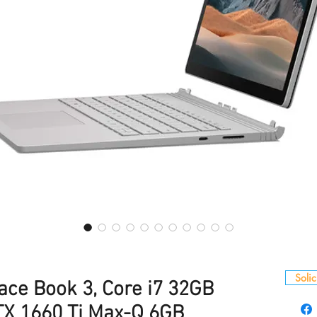
Solic
face Book 3, Core i7 32GB
X 1660 Ti Max-Q 6GB