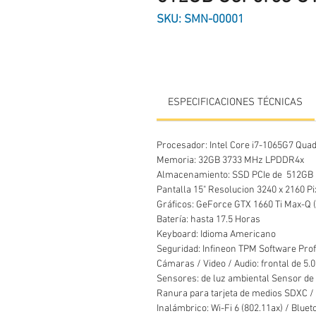
SKU: SMN-00001
ESPECIFICACIONES TÉCNICAS
Procesador: Intel Core i7-1065G7 Qua
Memoria: 32GB 3733 MHz LPDDR4x
Almacenamiento: SSD PCIe de 512GB
Pantalla 15" Resolucion 3240 x 2160 P
Gráficos: GeForce GTX 1660 T
Batería: hasta 17.5 Horas
Keyboard: Idioma Americano
Seguridad: Infineon TPM Software Prof
Cámaras / Video / Audio: frontal de 5
Sensores: de luz ambiental Sensor d
Ranura para tarjeta de medios SDXC / 
Inalámbrico: Wi-Fi 6 (802.11ax) / Bluet