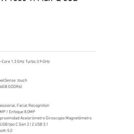
d-Core 1.3 GHz Turbo 3.9 GHz
ixelSense touch
i Max-Q (6GB GDDR6)
essional, Facial Recognition
.0MP / Enfoque 8.0MP
e proximidad Acelerómetro Giroscopio Magnetómetro
USB tipo C Gen 2 | 2 USB 3.1
ooth 5.0