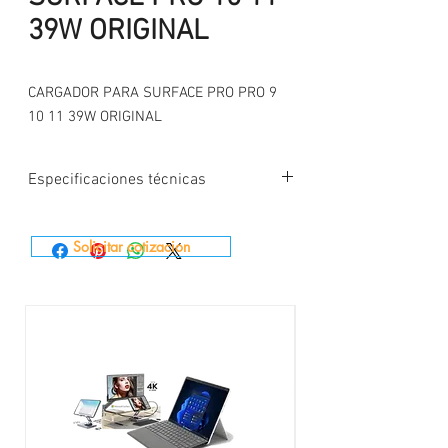
39W ORIGINAL
CARGADOR PARA SURFACE PRO PRO 9
10 11 39W ORIGINAL
Especificaciones técnicas
Compatibilidad
El cargador de pared
Solicitar cotizacion
USB-C de 45 W para
Surface requiere
dispositivos que
admitan la carga USB-
C®. Para obtener el
mejor rendimiento,
utilízalo con
dispositivos que
requieran hasta 45 W,
para obtener más