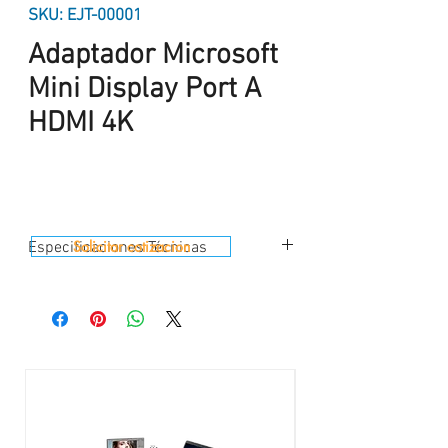
SKU: EJT-00001
Adaptador Microsoft
Mini Display Port A
HDMI 4K
Solicitar cotizacion
Especificaciones Técnicas
Adaptadores Originales para Microsoft
Surface Pro
Adaptador Microsoft Mini Display Port A
HDMI
P/N : EJT-00001
Comparta todo en su Surface con el
adaptador Mini DisplayPort a HDMI