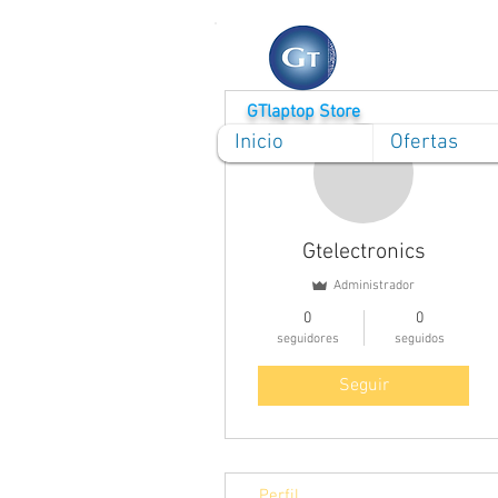
GTlaptop Store
Más acciones
Inicio
Ofertas
Gtelectronics
Administrador
0
0
seguidores
seguidos
Seguir
Perfil